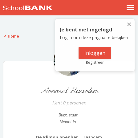
Nostalgische verhalen
×
Log in
Je bent niet ingelogd
Home
Log in om deze pagina te bekijken
Meld je gratis aan
Help
Inloggen
Registreer
Arnoud Haarlem
Kent 0 personen
Burg. staat -
Woont in -
De Klimop openbar...
Zaandam