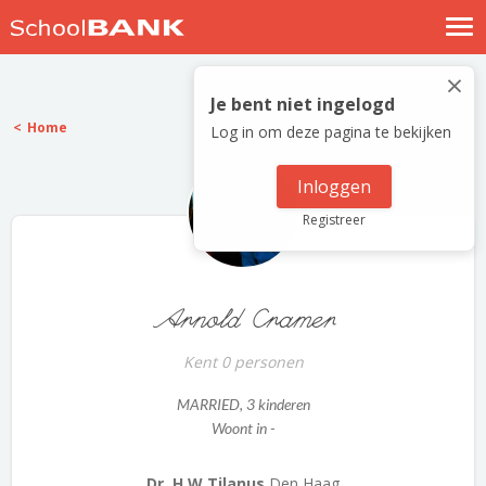
Nostalgische verhalen
×
Log in
Je bent niet ingelogd
Home
Log in om deze pagina te bekijken
Meld je gratis aan
Help
Inloggen
Registreer
Arnold Cramer
Kent 0 personen
MARRIED
, 3 kinderen
Woont in -
Dr. H.W Tilanus
Den Haag