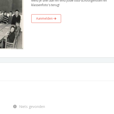
Meld je snel aan en vind jouw oud-schoolgenoten en
klassenfoto's terug!
Aanmelden
Niets gevonden