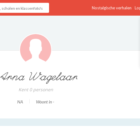
Nostalgische verhalen
Log
Arna Wagelaar
Kent 0 personen
NA
Woont in -