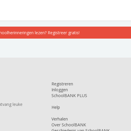
choolherinneringen lezen? Registreer gratis!
Registreren
Inloggen
SchoolBANK PLUS
tvang leuke
Help
Verhalen
Over SchoolBANK
Geschiedenis van SchoolBANK