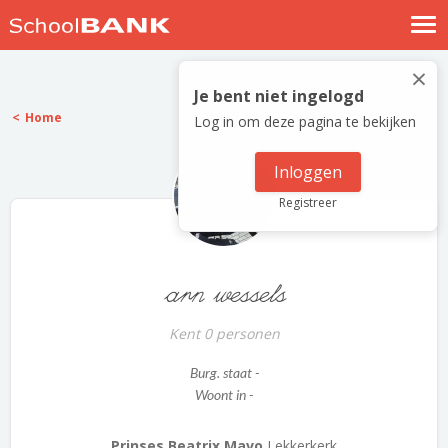
Nostalgische verhalen
×
Log in
Je bent niet ingelogd
Home
Log in om deze pagina te bekijken
Meld je gratis aan
Help
Inloggen
Registreer
arn wessels
Kent 0 personen
Burg. staat -
Woont in -
Prinses Beatrix Mavo
Lekkerkerk