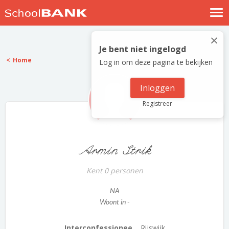
Nostalgische verhalen
×
Log in
Je bent niet ingelogd
Home
Log in om deze pagina te bekijken
Meld je gratis aan
Help
Inloggen
Registreer
Armin Strik
Kent 0 personen
NA
Woont in -
Interconfessionee...
Rijswijk