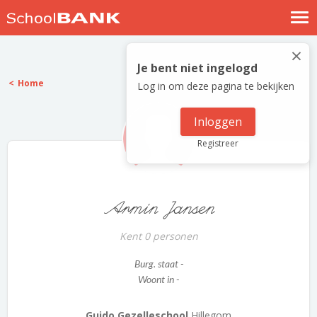
Nostalgische verhalen
×
Log in
Je bent niet ingelogd
Home
Log in om deze pagina te bekijken
Meld je gratis aan
Help
Inloggen
Registreer
Armin Jansen
Kent 0 personen
Burg. staat -
Woont in -
Guido Gezelleschool
Hillegom