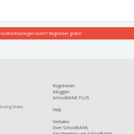
choolherinneringen lezen? Registreer gratis!
Registreren
Inloggen
SchoolBANK PLUS
tvang leuke
Help
Verhalen
Over SchoolBANK
Geschiedenis van SchoolBANK