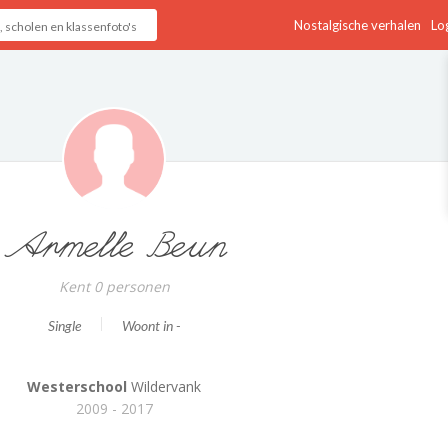
Nostalgische verhalen
Log
Armelle Beun
Kent 0 personen
Single
Woont in -
Westerschool
Wildervank
2009 - 2017