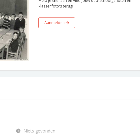
Meld je snel aan en vind jouw oud-schoolgenoten en
klassenfoto's terug!
Aanmelden
Niets gevonden