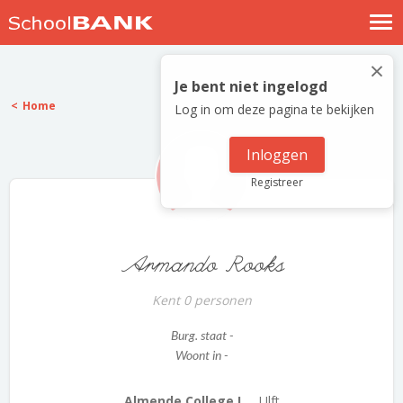
Nostalgische verhalen
×
Log in
Je bent niet ingelogd
Home
Log in om deze pagina te bekijken
Meld je gratis aan
Help
Inloggen
Registreer
Armando Rooks
Kent 0 personen
Burg. staat -
Woont in -
Almende College L...
Ulft