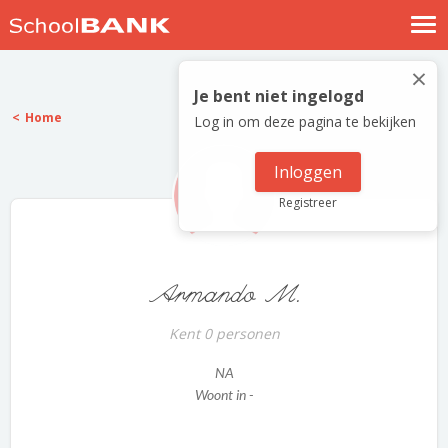
Nostalgische verhalen
×
Log in
Je bent niet ingelogd
Home
Log in om deze pagina te bekijken
Meld je gratis aan
Help
Inloggen
Registreer
Armando M.
Kent 0 personen
NA
Woont in -