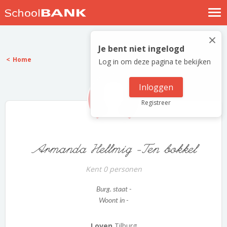
Nostalgische verhalen
×
Log in
Je bent niet ingelogd
Home
Log in om deze pagina te bekijken
Meld je gratis aan
Help
Inloggen
Registreer
Armanda Hellmig -Ten bokkel
Kent 0 personen
Burg. staat -
Woont in -
Loven
Tilburg