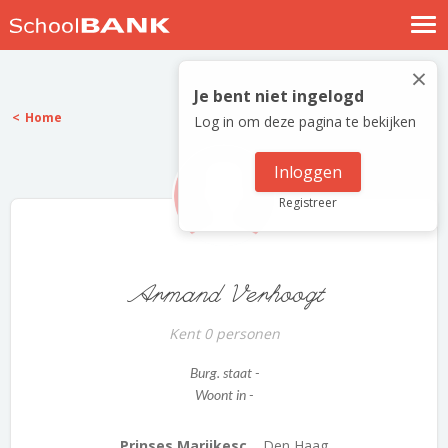
Nostalgische verhalen
×
Log in
Je bent niet ingelogd
Home
Log in om deze pagina te bekijken
Meld je gratis aan
Help
Inloggen
Registreer
Armand Verhoogt
Kent 0 personen
Burg. staat -
Woont in -
Prinses Marijkesc...
Den Haag