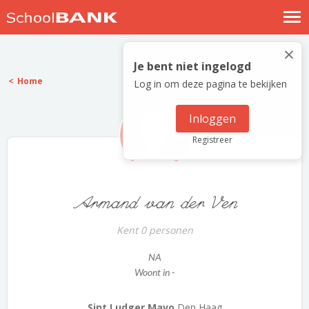
Nostalgische verhalen
×
Log in
Je bent niet ingelogd
Home
Log in om deze pagina te bekijken
Meld je gratis aan
Help
Inloggen
Registreer
Armand van der Ven
Kent 0 personen
NA
Woont in -
Sint Ludger Mavo
Den Haag