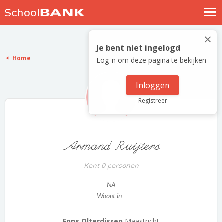
Nostalgische verhalen
×
Log in
Je bent niet ingelogd
Home
Log in om deze pagina te bekijken
Meld je gratis aan
Help
Inloggen
Registreer
Armand Ruijters
Kent 0 personen
NA
Woont in -
Fons Olterdissen
Maastricht