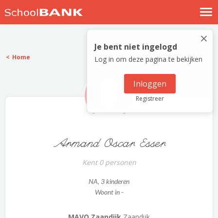
Nostalgische verhalen
×
Log in
Je bent niet ingelogd
Home
Log in om deze pagina te bekijken
Meld je gratis aan
Help
Inloggen
Registreer
Armand Oscar Esser
Kent 0 personen
NA
, 3 kinderen
Woont in -
MAVO Zaandijk
Zaandijk