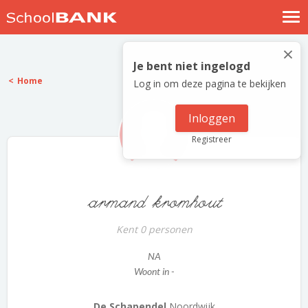
Nostalgische verhalen
×
Log in
Je bent niet ingelogd
Home
Log in om deze pagina te bekijken
Meld je gratis aan
Help
Inloggen
Registreer
armand kromhout
Kent 0 personen
NA
Woont in -
De Schapendel
Noordwijk