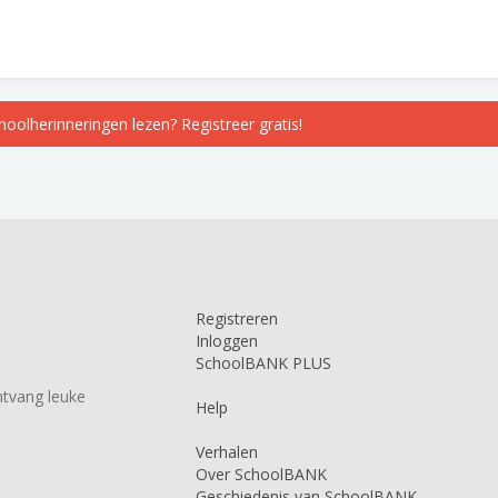
choolherinneringen lezen? Registreer gratis!
Registreren
Inloggen
SchoolBANK PLUS
tvang leuke
Help
Verhalen
Over SchoolBANK
Geschiedenis van SchoolBANK