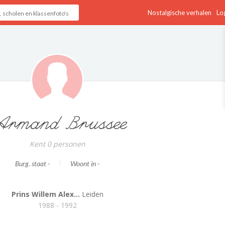
Nostalgische verhalen
Log
rmand Brussee
Kent 0 personen
Burg. staat -
Woont in -
Prins Willem Alex...
Leiden
1988 - 1992