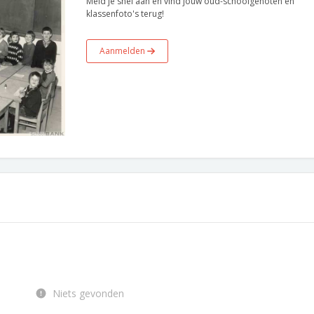
Meld je snel aan en vind jouw oud-schoolgenoten en
klassenfoto's terug!
Aanmelden
Niets gevonden