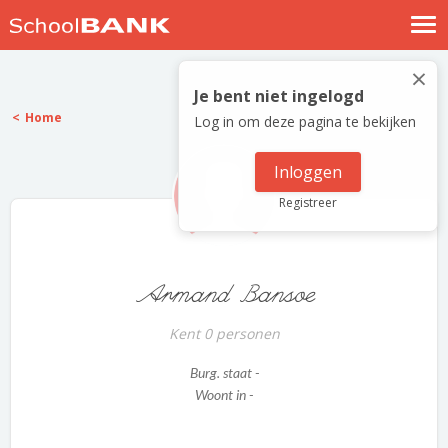
Nostalgische verhalen
×
Log in
Je bent niet ingelogd
Home
Log in om deze pagina te bekijken
Meld je gratis aan
Help
Inloggen
Registreer
Armand Bansoe
Kent 0 personen
Burg. staat -
Woont in -