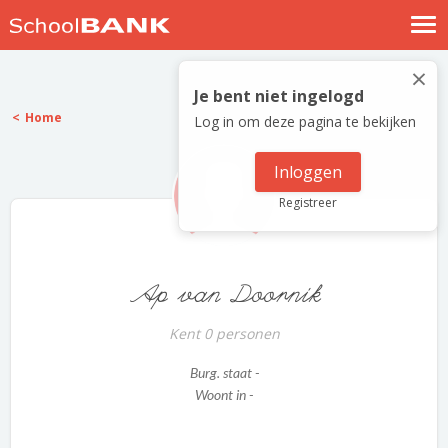
Nostalgische verhalen
×
Log in
Je bent niet ingelogd
Home
Log in om deze pagina te bekijken
Meld je gratis aan
Help
Inloggen
Registreer
Ap van Doornik
Kent 0 personen
Burg. staat -
Woont in -