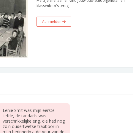
Meld je snel aan en vind jouw oud-schoolgenoten en
klassenfoto's terug!
Aanmelden
Lenie Smit was mijn eerste
liefde, de tandarts was
verschrikkelijke eng, die had nog
zo'n oudertwetse trapboor in
mijn herinnering, de geur van de