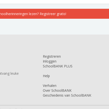
choolherinneringen lezen? Registreer gratis!
Registreren
Inloggen
SchoolBANK PLUS
tvang leuke
Help
Verhalen
Over SchoolBANK
Geschiedenis van SchoolBANK