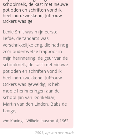
schoolmelk, de kast met nieuwe
potloden en schriften vond ik
heel indrukwekkend, Juffrouw
Ockers was ge
Lenie Smit was mijn eerste
liefde, de tandarts was
verschrikkelijke eng, die had nog
zo'n oudertwetse trapboor in
mijn herinnering, de geur van de
schoolmelk, de kast met nieuwe
potloden en schriften vond ik
heel indrukwekkend, Juffrouw
Ockers was geweldig, ik heb
mooie herinneringen aan de
school Jan van Donkelaar,
Martin van den Linden, Babs de
Lange,
v/m Koningin Wilhelminaschool, 1962
2003, ap van der mark