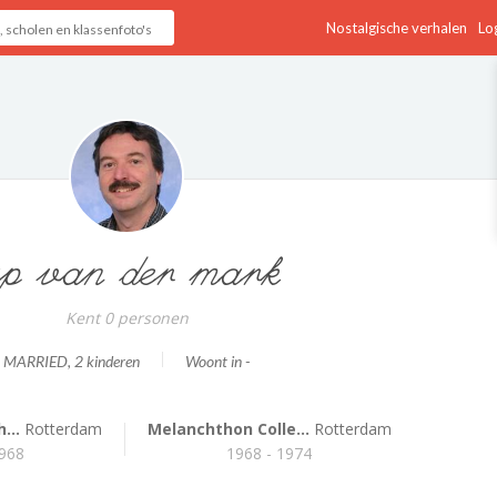
Nostalgische verhalen
Log
p van der mark
Kent 0 personen
MARRIED
, 2 kinderen
Woont in -
...
Rotterdam
Melanchthon Colle...
Rotterdam
1968
1968 - 1974