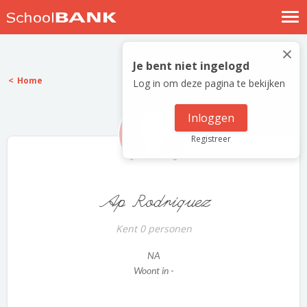
Nostalgische verhalen
×
Log in
Je bent niet ingelogd
Home
Log in om deze pagina te bekijken
Meld je gratis aan
Help
Inloggen
Registreer
Ap Rodriquez
Kent 0 personen
NA
Woont in -