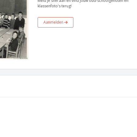
Meld je snel aan en vind jouw oud-schoolgenoten en
klassenfoto's terug!
Aanmelden