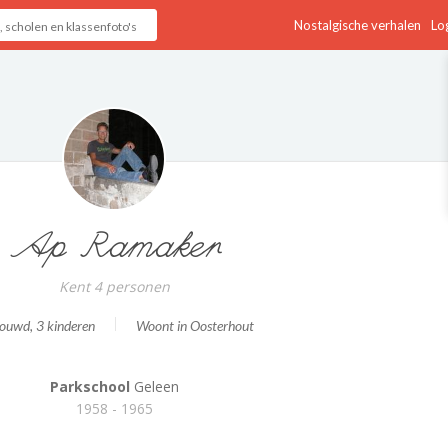
Nostalgische verhalen
Log
Ap Ramaker
Kent 4 personen
rouwd
, 3 kinderen
Woont in Oosterhout
Parkschool
Geleen
1958 - 1965