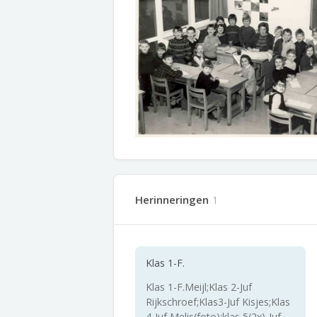
Herinneringen
1
Klas 1-F.
Klas 1-F.Meijl;Klas 2-Juf
Rijkschroef;Klas3-Juf Kisjes;Klas
4-Juf Melis(foto);klas 5(2x)-Juf