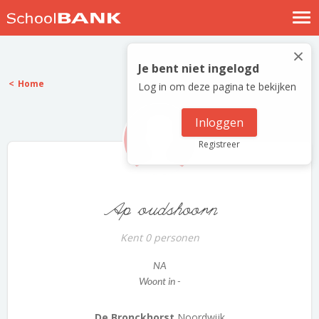
Nostalgische verhalen
×
Log in
Je bent niet ingelogd
Home
Log in om deze pagina te bekijken
Meld je gratis aan
Help
Inloggen
Registreer
Ap oudshoorn
Kent 0 personen
NA
Woont in -
De Bronckhorst
Noordwijk