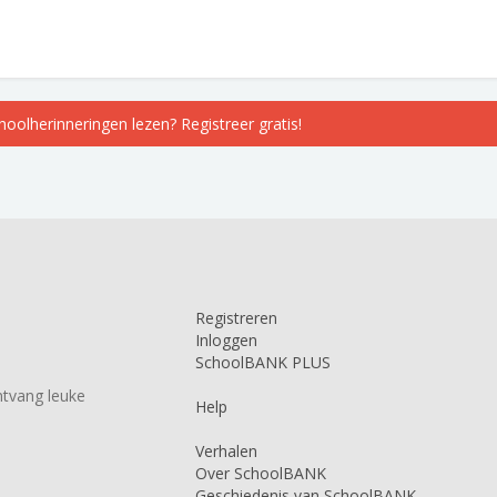
choolherinneringen lezen? Registreer gratis!
Registreren
Inloggen
SchoolBANK PLUS
tvang leuke
Help
Verhalen
Over SchoolBANK
Geschiedenis van SchoolBANK