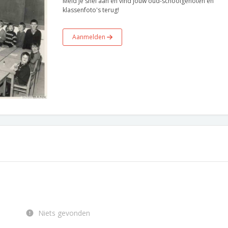
Meld je snel aan en vind jouw oud-schoolgenoten en
klassenfoto's terug!
Aanmelden
Niets gevonden