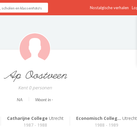
Nostalgische verhalen
Log
Ap Oostveen
Kent 0 personen
NA
Woont in -
Catharijne College
Utrecht
Economisch Colleg...
Utrecht
1987 - 1988
1988 - 1989