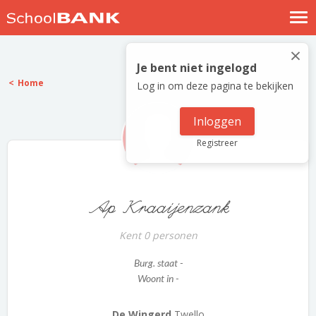
Nostalgische verhalen
×
Log in
Je bent niet ingelogd
Home
Log in om deze pagina te bekijken
Meld je gratis aan
Help
Inloggen
Registreer
Ap Kraaijenzank
Kent 0 personen
Burg. staat -
Woont in -
De Wingerd
Twello