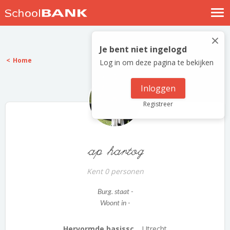
Nostalgische verhalen
×
Log in
Je bent niet ingelogd
Home
Log in om deze pagina te bekijken
Meld je gratis aan
Help
Inloggen
Registreer
ap hartog
Kent 0 personen
Burg. staat -
Woont in -
Hervormde basissc...
Utrecht