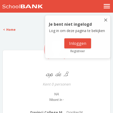
Nostalgische verhalen
×
Log in
Je bent niet ingelogd
Home
Log in om deze pagina te bekijken
Meld je gratis aan
Help
Inloggen
Registreer
ap de B
Kent 0 personen
NA
Woont in -
Davinci College M...
Dordrecht