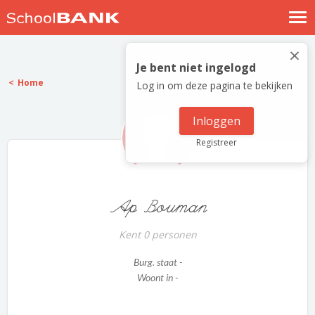
Nostalgische verhalen
×
Log in
Je bent niet ingelogd
Home
Log in om deze pagina te bekijken
Meld je gratis aan
Help
Inloggen
Registreer
Ap Bouman
Kent 0 personen
Burg. staat -
Woont in -