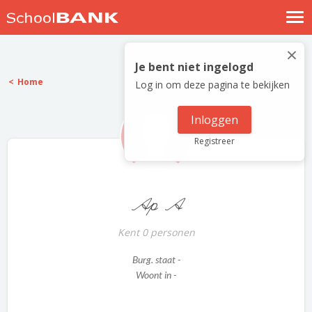
Nostalgische verhalen
×
Log in
Je bent niet ingelogd
Home
Log in om deze pagina te bekijken
Meld je gratis aan
Help
Inloggen
Registreer
Ap A
Kent 0 personen
Burg. staat -
Woont in -