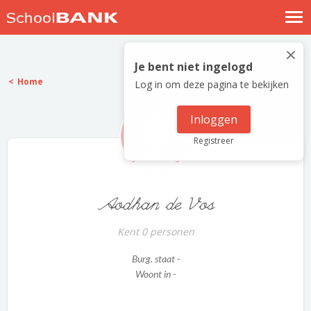
Nostalgische verhalen
×
Log in
Je bent niet ingelogd
Home
Log in om deze pagina te bekijken
Meld je gratis aan
Help
Inloggen
Registreer
Aodhan de Vos
Kent 0 personen
Burg. staat -
Woont in -