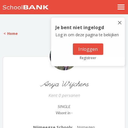
Nostalgische verhalen
×
Log in
Je bent niet ingelogd
Home
Log in om deze pagina te bekijken
Meld je gratis aan
Help
Inloggen
Registreer
Anya Wijchers
Kent 0 personen
SINGLE
Woont in -
Nijmeegse Schoolv...
Nijmegen