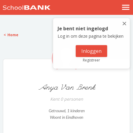
Nostalgische verhalen
×
Log in
Je bent niet ingelogd
Home
Log in om deze pagina te bekijken
Meld je gratis aan
Help
Inloggen
Registreer
Anya Van Brenk
Kent 0 personen
Getrouwd
, 1 kinderen
Woont in Eindhoven