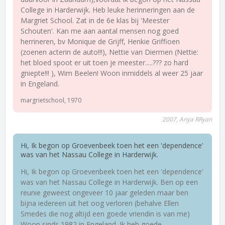
College in Harderwijk. Heb leuke herinneringen aan de
Margriet School. Zat in de 6e klas bij 'Meester
Schouten'. Kan me aan aantal mensen nog goed
herrineren, bv Monique de Grijff, Henkie Griffioen
(zoenen acterin de auto!!!), Nettie van Diermen (Nettie:
het bloed spoot er uit toen je meester.....??? zo hard
gniepte!!! ), Wim Beelen! Woon inmiddels al weer 25 jaar
in Engeland.
margrietschool, 1970
2007, Anya RRyan
Hi, Ik begon op Groevenbeek toen het een 'dependence'
was van het Nassau College in Harderwijk.
Hi, Ik begon op Groevenbeek toen het een 'dependence'
was van het Nassau College in Harderwijk. Ben op een
reunie geweest ongeveer 10 jaar geleden maar ben
bijna iedereen uit het oog verloren (behalve Ellen
Smedes die nog altijd een goede vriendin is van me)
Woon sinds 1982 in Engeland. Ik heb goede