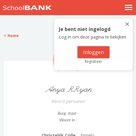
Nostalgische verhalen
×
Log in
Je bent niet ingelogd
Home
Log in om deze pagina te bekijken
Meld je gratis aan
Help
Inloggen
Registreer
Anya RRyan
Kent 0 personen
Burg. staat -
Woont in -
Christelijk Colle...
Ermelo