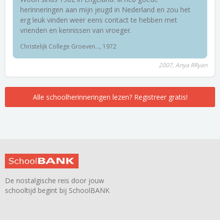
herinneringen aan mijn jeugd in Nederland en zou het
erg leuk vinden weer eens contact te hebben met
vrienden en kennissen van vroeger.
Christelijk College Groeven..., 1972
2007, Anya RRyan
Alle schoolherinneringen lezen? Registreer gratis!
De nostalgische reis door jouw
schooltijd begint bij SchoolBANK