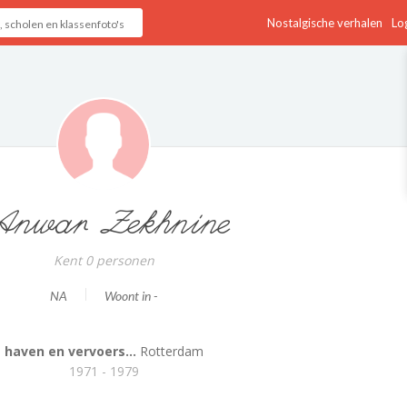
Nostalgische verhalen
Log
nwar Zekhnine
Kent 0 personen
NA
Woont in -
haven en vervoers...
Rotterdam
1971 - 1979