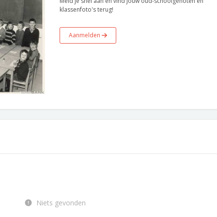
Meld je snel aan en vind jouw oud-schoolgenoten en
klassenfoto's terug!
Aanmelden
Niets gevonden