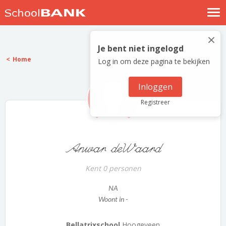
Nostalgische verhalen
×
Log in
Je bent niet ingelogd
Home
Log in om deze pagina te bekijken
Meld je gratis aan
Help
Inloggen
Registreer
Anwar deWaard
Kent 0 personen
NA
Woont in -
Bellatrixschool
Hoogeveen