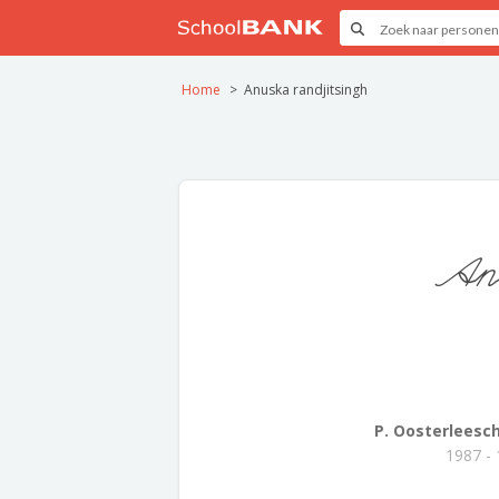
Home
Anuska randjitsingh
Anu
P. Oosterleesc
1987 -