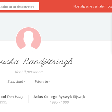
Nostalgische verhalen
Log
ska Randjitsingh
Kent 0 personen
Burg. staat -
Woont in -
hool
Den Haag
Atlas College Ryswyk
Rijswijk
 1995
1995 - 1999