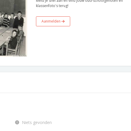
Meld je snel aan en vind jouw oud-schoolgenoten en
klassenfoto's terug!
Aanmelden
Niets gevonden