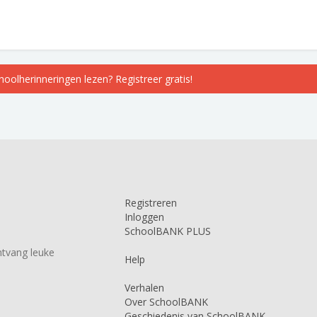
choolherinneringen lezen? Registreer gratis!
Registreren
Inloggen
SchoolBANK PLUS
tvang leuke
Help
Verhalen
Over SchoolBANK
Geschiedenis van SchoolBANK