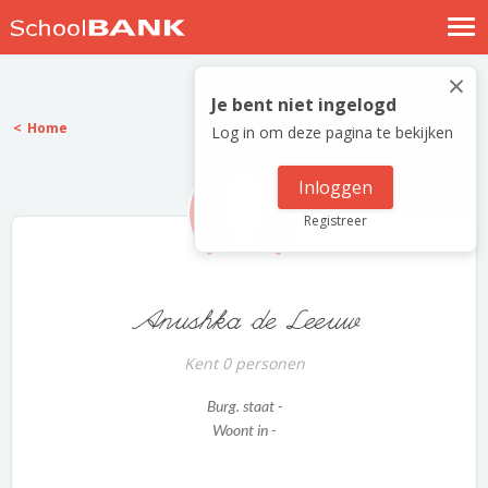
Nostalgische verhalen
×
Log in
Je bent niet ingelogd
Home
Log in om deze pagina te bekijken
Meld je gratis aan
Help
Inloggen
Registreer
Anushka de Leeuw
Kent 0 personen
Burg. staat -
Woont in -