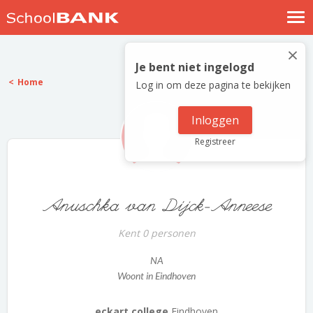
Nostalgische verhalen
×
Log in
Je bent niet ingelogd
Home
Log in om deze pagina te bekijken
Meld je gratis aan
Help
Inloggen
Registreer
Anuschka van Dijck-Anneese
Kent 0 personen
NA
Woont in Eindhoven
eckart college
Eindhoven