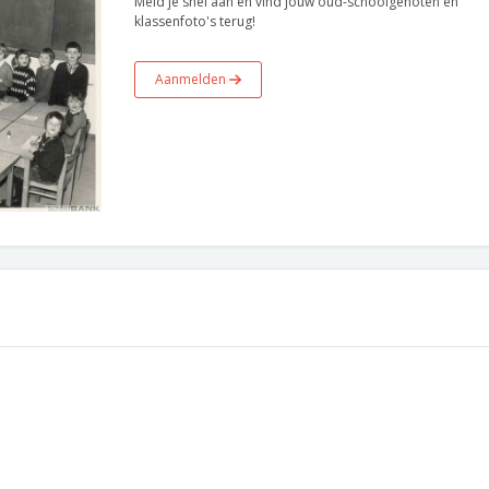
Meld je snel aan en vind jouw oud-schoolgenoten en
klassenfoto's terug!
Aanmelden