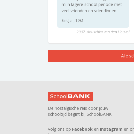
mijn lagere school periode met
veel vrienden en vriendinnen
Sint Jan, 1981
2007, Anuschka van den Heuvel
Alle s
De nostalgische reis door jouw
schooltijd begint bij SchoolBANK
Volg ons op
Facebook
en
Instagram
en on