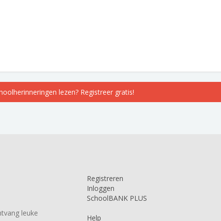
choolherinneringen lezen? Registreer gratis!
Registreren
Inloggen
SchoolBANK PLUS
tvang leuke
Help