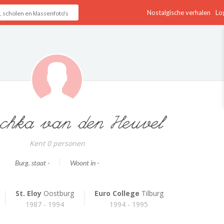
Nostalgische verhalen
Log
hka van den Heuvel
Kent 0 personen
Burg. staat -
Woont in -
St. Eloy
Oostburg
Euro College
Tilburg
1987 - 1994
1994 - 1995