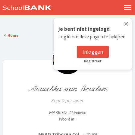
Nostalgische verhalen
×
Log in
Je bent niet ingelogd
Home
Log in om deze pagina te bekijken
Meld je gratis aan
Help
Inloggen
Registreer
Anuschka van Bruchem
Kent 0 personen
MARRIED
, 2 kinderen
Woont in -
MEAO Triborgh Col...
Tilburg