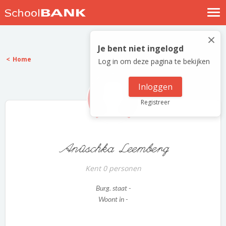
Nostalgische verhalen
×
Log in
Je bent niet ingelogd
Home
Log in om deze pagina te bekijken
Meld je gratis aan
Help
Inloggen
Registreer
Anûschka Leemberg
Kent 0 personen
Burg. staat -
Woont in -