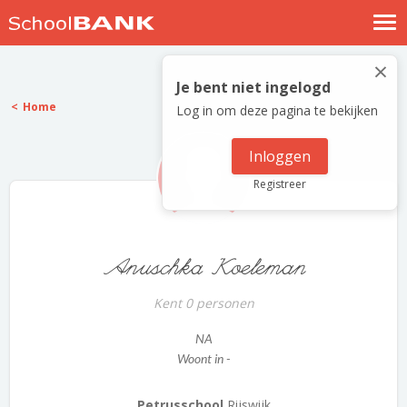
Nostalgische verhalen
×
Log in
Je bent niet ingelogd
Home
Log in om deze pagina te bekijken
Meld je gratis aan
Help
Inloggen
Registreer
Anuschka Koeleman
Kent 0 personen
NA
Woont in -
Petrusschool
Rijswijk