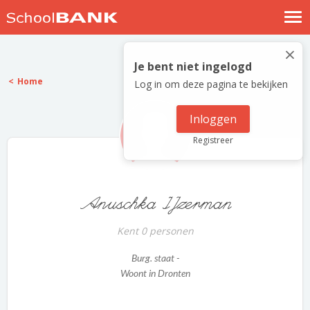
Nostalgische verhalen
×
Log in
Je bent niet ingelogd
Home
Log in om deze pagina te bekijken
Meld je gratis aan
Help
Inloggen
Registreer
Anuschka IJzerman
Kent 0 personen
Burg. staat -
Woont in Dronten