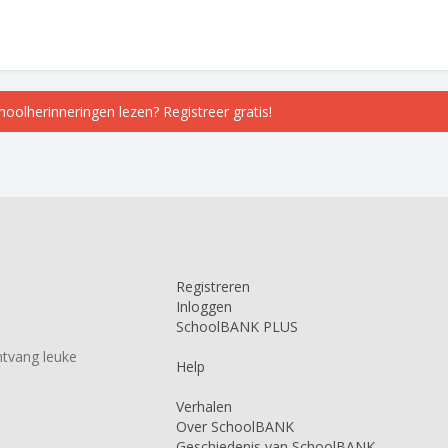
choolherinneringen lezen? Registreer gratis!
Registreren
Inloggen
SchoolBANK PLUS
tvang leuke
Help
Verhalen
Over SchoolBANK
Geschiedenis van SchoolBANK