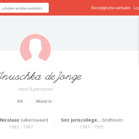
Nostalgische verhalen
Log
nuschka deJonge
Kent 0 personen
NA
Woont in -
 Nicolaas
Valkenswaard
Sint Joriscollege...
Eindhoven
1983 - 1987
1987 - 1995