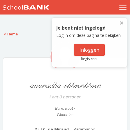
Nostalgische verhalen
×
Log in
Je bent niet ingelogd
Home
Log in om deze pagina te bekijken
Meld je gratis aan
Help
Inloggen
Registreer
anuradha rkhoenkhoen
Kent 0 personen
Burg. staat -
Woont in -
Dr.J.C. de Mirand...
Paramaribo