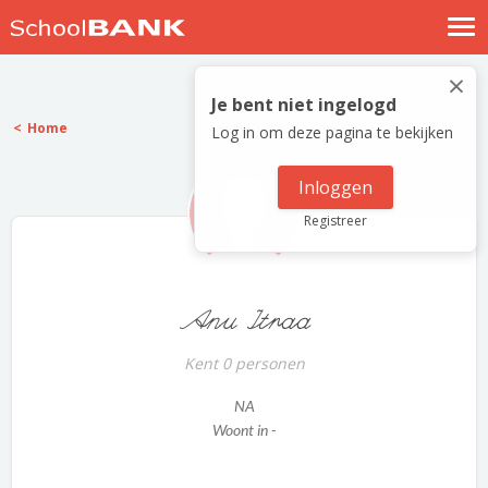
Nostalgische verhalen
×
Log in
Je bent niet ingelogd
Home
Log in om deze pagina te bekijken
Meld je gratis aan
Help
Inloggen
Registreer
Anu Itraa
Kent 0 personen
NA
Woont in -