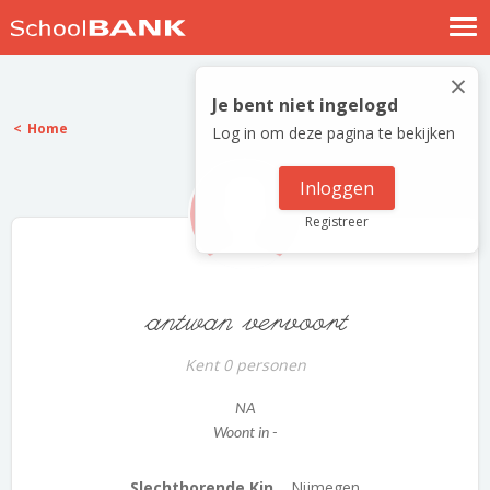
Nostalgische verhalen
×
Log in
Je bent niet ingelogd
Home
Log in om deze pagina te bekijken
Meld je gratis aan
Help
Inloggen
Registreer
antwan vervoort
Kent 0 personen
NA
Woont in -
Slechthorende Kin...
Nijmegen