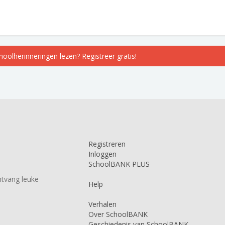
choolherinneringen lezen? Registreer gratis!
Registreren
Inloggen
SchoolBANK PLUS
tvang leuke
Help
Verhalen
Over SchoolBANK
Geschiedenis van SchoolBANK