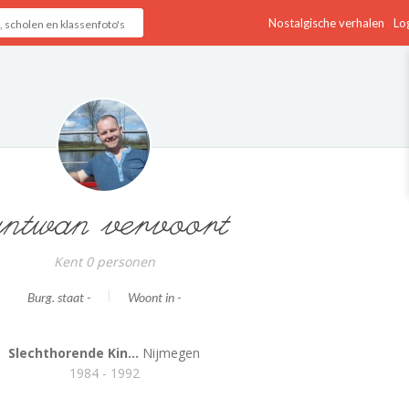
Nostalgische verhalen
Log
ntwan vervoort
Kent 0 personen
Burg. staat -
Woont in -
Slechthorende Kin...
Nijmegen
1984 - 1992