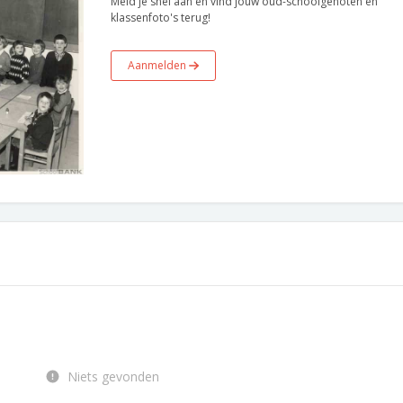
Meld je snel aan en vind jouw oud-schoolgenoten en
klassenfoto's terug!
Aanmelden
Niets gevonden