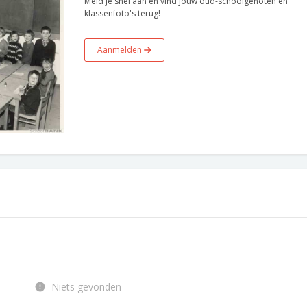
Meld je snel aan en vind jouw oud-schoolgenoten en
klassenfoto's terug!
Aanmelden
Niets gevonden