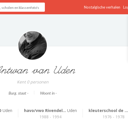
Nostalgische verhalen
Log
ntwan van Uden
Kent 0 personen
Burg. staat -
Woont in -
O
Uden
havo/vwo Rivendel...
Uden
kleuterschool de ...
1988 - 1994
1976 - 1978