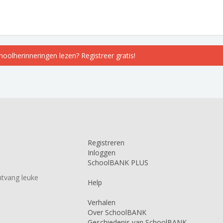
choolherinneringen lezen? Registreer gratis!
Registreren
Inloggen
SchoolBANK PLUS
tvang leuke
Help
Verhalen
Over SchoolBANK
Geschiedenis van SchoolBANK