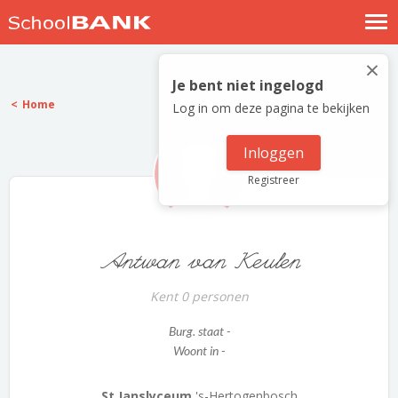
Nostalgische verhalen
×
Log in
Je bent niet ingelogd
Home
Log in om deze pagina te bekijken
Meld je gratis aan
Help
Inloggen
Registreer
Antwan van Keulen
Kent 0 personen
Burg. staat -
Woont in -
St Janslyceum
's-Hertogenbosch