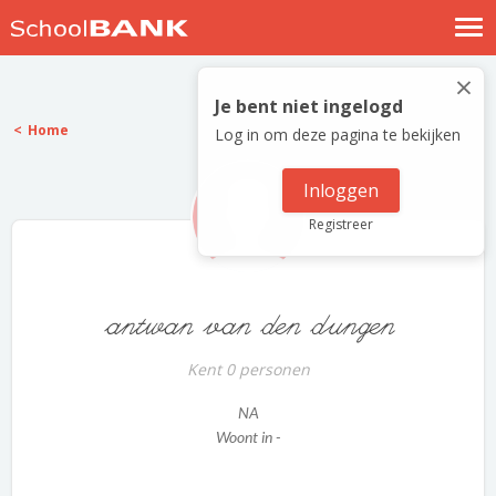
Nostalgische verhalen
×
Log in
Je bent niet ingelogd
Home
Log in om deze pagina te bekijken
Meld je gratis aan
Help
Inloggen
Registreer
antwan van den dungen
Kent 0 personen
NA
Woont in -